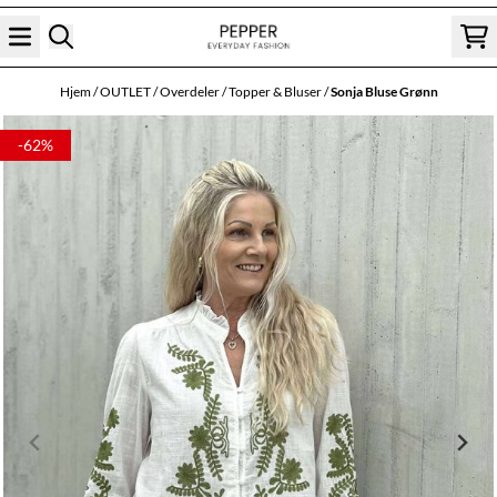
Hopp til innhold
Hjem
/
OUTLET
/
Overdeler
/
Topper & Bluser
/
Sonja Bluse Grønn
-62%