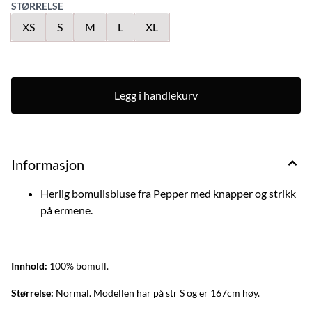
STØRRELSE
XS
S
M
L
XL
Legg i handlekurv
Informasjon
Herlig bomullsbluse fra Pepper med knapper og strikk
på ermene.
Innhold:
100% bomull.
Størrelse:
Normal. Modellen har på str S og er 167cm høy.