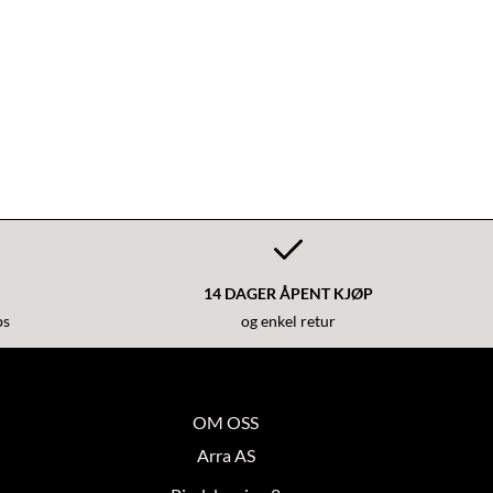
14 DAGER ÅPENT KJØP
ps
og enkel retur
OM OSS
Arra AS