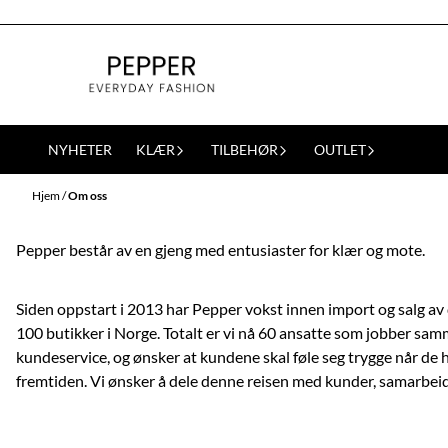
Hopp til innhold
NYHETER
KLÆR
TILBEHØR
OUTLET
Hjem
/
Om oss
Pepper består av en gjeng med entusiaster for klær og mote.
Siden oppstart i 2013 har Pepper vokst innen import og salg av d
100 butikker i Norge. Totalt er vi nå 60 ansatte som jobber sam
kundeservice, og ønsker at kundene skal føle seg trygge når de ha
fremtiden. Vi ønsker å dele denne reisen med kunder, samarbeid