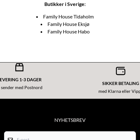
Butikker i Sverige:
Family House Tidaholm
Family House Eksjø
Family House Habo
EVERING 1-3 DAGER
SIKKER BETALING
i sender med Postnord
med Klarna eller Vip
NYHETSBREV
Få med nyheter og gode tilbud!
E-post