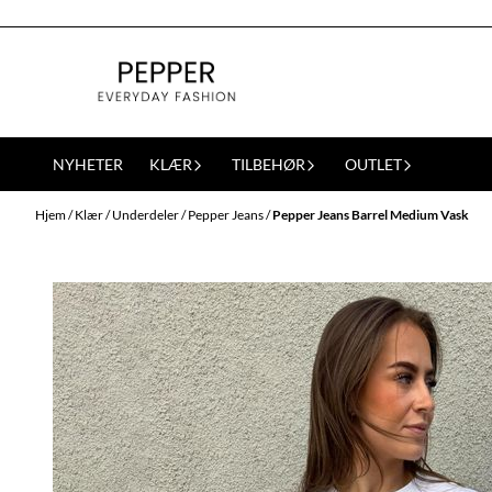
Hopp til innhold
NYHETER
KLÆR
TILBEHØR
OUTLET
Hjem
/
Klær
/
Underdeler
/
Pepper Jeans
/
Pepper Jeans Barrel Medium Vask