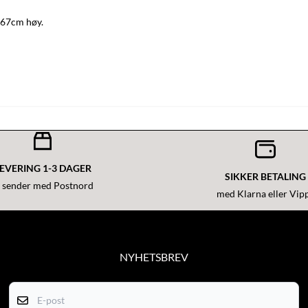
 167cm høy.
EVERING 1-3 DAGER
SIKKER BETALING
i sender med Postnord
med Klarna eller Vip
NYHETSBREV
Få med nyheter og gode tilbud!
E-post