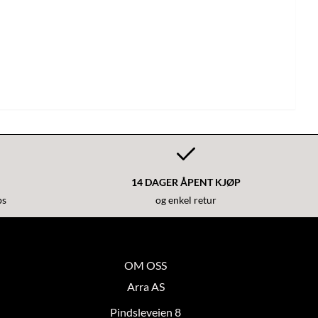
14 DAGER ÅPENT KJØP
ps
og enkel retur
OM OSS
Arra AS
Pindsleveien 8