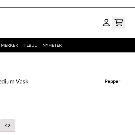
MERKER
TILBUD
NYHETER
edium Vask
Pepper
42