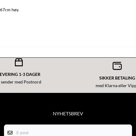
 167cm høy.
EVERING 1-3 DAGER
SIKKER BETALING
i sender med Postnord
med Klarna eller Vip
NYHETSBREV
Få med nyheter og gode tilbud!
E-post