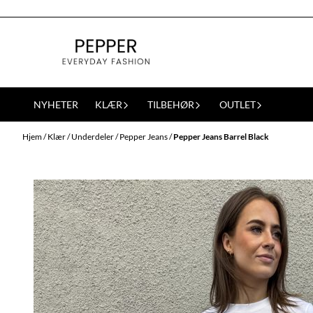
Hopp til innhold
NYHETER
KLÆR
TILBEHØR
OUTLET
Hjem
/
Klær
/
Underdeler
/
Pepper Jeans
/
Pepper Jeans Barrel Black