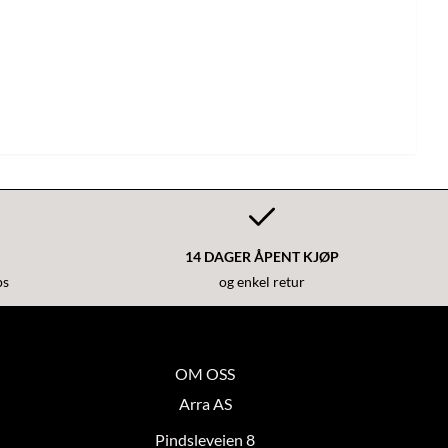
14 DAGER ÅPENT KJØP
ps
og enkel retur
OM OSS
Arra AS
Pindsleveien 8