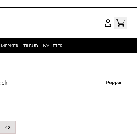
MERKER
TILBUD
NYHETER
ack
Pepper
42