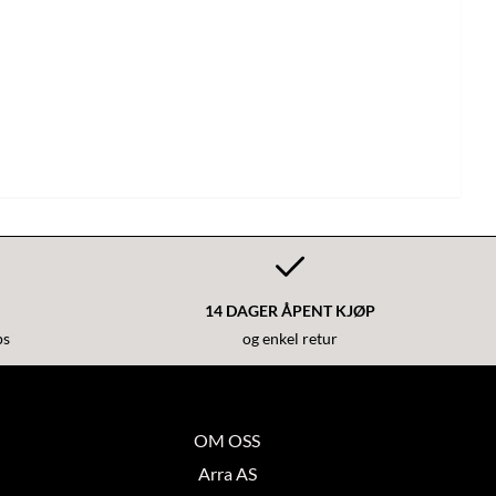
14 DAGER ÅPENT KJØP
ps
og enkel retur
OM OSS
Arra AS