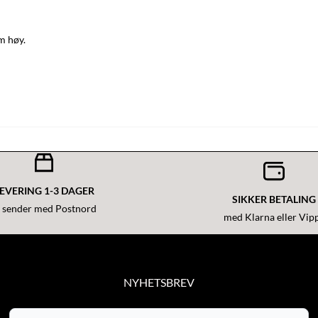
cm høy.
EVERING 1-3 DAGER
SIKKER BETALING
i sender med Postnord
med Klarna eller Vip
NYHETSBREV
Få med nyheter og gode tilbud!
E-post