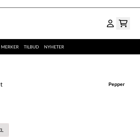
MERKER
TILBUD
NYHETER
t
Pepper
XL