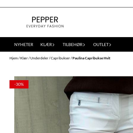
Hopp til innhold
NYHETER
KLÆR
TILBEHØR
OUTLET
Hjem
/
Klær
/
Underdeler
/
Capribukser
/
Paulina Capribukse Hvit
-30%