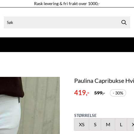
Rask levering & fri frakt over 1000,-
Paulina Capribukse Hvi
419,-
599,-
- 30%
STØRRELSE
XS
S
M
L