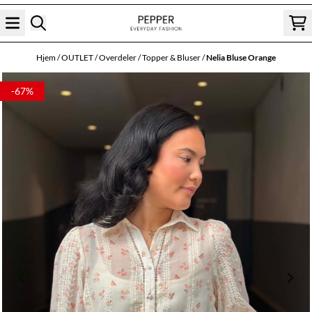
Hopp til innhold
Hjem
/
OUTLET
/
Overdeler
/
Topper & Bluser
/
Nelia Bluse Orange
-67%