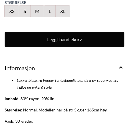
STØRRELSE
XS
S
M
L
XL
Legg i handlekurv
Informasjon
Lekker bluse fra Pepper i en behagelig blanding av rayon- og lin.
Tidløs og enkel å style.
Innhold:
80% rayon, 20% lin.
Størrelse:
Normal. Modellen har på str S og er 165cm høy.
Vask:
30 grader.