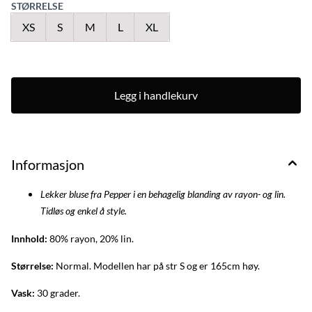
STØRRELSE
XS
S
M
L
XL
Legg i handlekurv
Informasjon
Lekker bluse fra Pepper i en behagelig blanding av rayon- og lin.
Tidløs og enkel å style.
Innhold:
80% rayon, 20% lin.
Størrelse:
Normal. Modellen har på str S og er 165cm høy.
Vask:
30 grader.