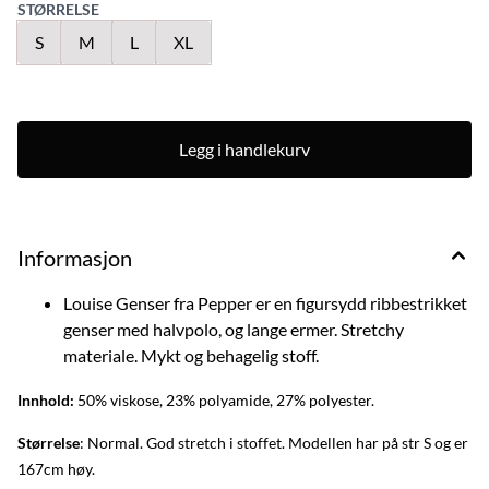
STØRRELSE
S
M
L
XL
Legg i handlekurv
Informasjon
Louise Genser fra Pepper er en figursydd ribbestrikket
genser med halvpolo, og lange ermer. Stretchy
materiale. Mykt og behagelig stoff.
Innhold:
50% viskose, 23% polyamide, 27% polyester.
Størrelse
: Normal. God stretch i stoffet. Modellen har på str S og er
167cm høy.