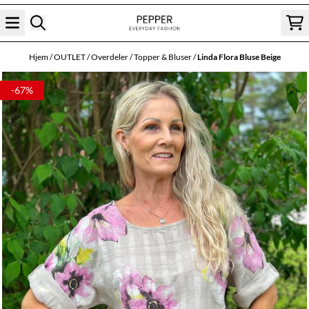
Hopp til innhold
Hjem
/
OUTLET
/
Overdeler
/
Topper & Bluser
/
Linda Flora Bluse Beige
-67%