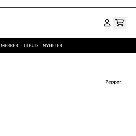
MERKER
TILBUD
NYHETER
Pepper