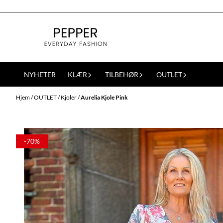
Hopp til innhold
NYHETER
KLÆR
TILBEHØR
OUTLET
Hjem
/
OUTLET
/
Kjoler
/
Aurelia Kjole Pink
-70%