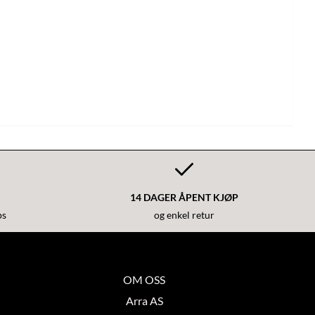
14 DAGER ÅPENT KJØP
ps
og enkel retur
OM OSS
Arra AS