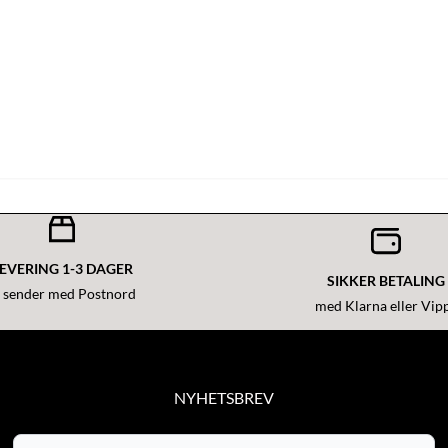
EVERING 1-3 DAGER
SIKKER BETALING
i sender med Postnord
med Klarna eller Vip
NYHETSBREV
Få med nyheter og gode tilbud!
E-post