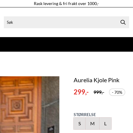
Rask levering & fri frakt over 1000,-
Aurelia Kjole Pink
299,-
999,-
- 70%
STØRRELSE
S
M
L